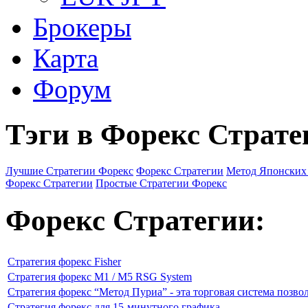
Брокеры
Карта
Форум
Тэги в Форекс Страте
Лучшие Стратегии Форекс
Форекс Стратегии
Метод Японских
Форекс Стратегии
Простые Стратегии Форекс
Форекс Стратегии:
Стратегия форекс Fisher
Стратегия форекс M1 / M5 RSG System
Стратегия форекс “Метод Пуриа” - эта торговая система позво
Стратегия форекс для 15-минутного графика