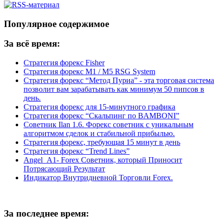
Популярное содержимое
За всё время:
Стратегия форекс Fisher
Стратегия форекс M1 / M5 RSG System
Стратегия форекс “Метод Пуриа” - эта торговая система
позволит вам зарабатывать как минимум 50 пипсов в
день.
Стратегия форекс для 15-минутного графика
Стратегия форекс “Скальпинг по BAMBONI”
Советник Ilan 1.6. Форекс советник с уникальным
алгоритмом сделок и стабильной прибылью.
Стратегия форекс, требующая 15 минут в день
Стратегия форекс “Trend Lines”
Angel_A1- Forex Советник, который Приносит
Потрясающий Результат
Индикатор Внутридневной Торговли Forex.
За последнее время: