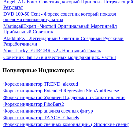
Angel_A1- Forex Советник, который Приносит Потрясающий
Результат
DVD 100-50 Cent - Форекс советник который показал
ошеломительные результаты
MartingailExpert - Чистый Оригинальный Мартингейл
Прибыльный Советник
AladdinFX - Легендарный Советник Созданый Русскими
Разработчиками
Your_Lucky_EURGBR_v2 - Настоящий Грааль
Советник Ilan 1.6 в известных модификациях. Часть I
Популярные Индикаторы:
Форекс индикатор TREND_alexcud
Форекс индикатор Extended Regression StopAndReverse
Форекс индикатор Уровней Поддержки и Сопротивления
Форекс индикатор FiboBars2
Форекс индикатор анализа свечных фигур
Форекс индикатор TAACH_Chanels
Форекс индикатор свечных комбинаций. ( Японские свечи)