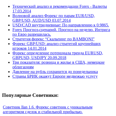
Технический анализ и рекомендации Forex - Валюты
17.03.2014
Волновой анализ Форекс по парам EUR/USD,
GBP/USD, AUD/USD 03.07.2014
USD/CAD внутридневные: По направлению к 0.9865.
Forex Прогноз-сценарий. Прогноз на неделю. Интрига
по Евро разрешилась.
Стратегия форекс “Скальпинг по BAMBONI”
Форекс GBP/USD: анализ стратегий крупнейших
игроков 14.01.2014
Форекс определение потенциала тренда EURUSD,
GBPUSD, USDJPY 20.09.2018
Три показателя: розница и жилье в США, немецкие
облигациям
Давление на рубль сохранится до понедельника
Страны БРИК окажут Европе медвежью услугу
Популярные Советники:
Советник Ilan 1.6. Форекс советник с уникальным
алгоритмом сделок и стабильной прибылью.