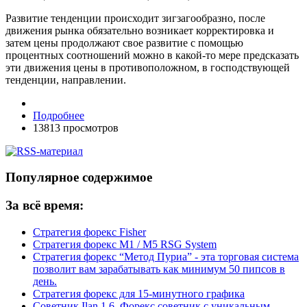
Развитие тенденции происходит зигзагообразно, после
движения рынка обязательно возникает корректировка и
затем цены продолжают свое развитие с помощью
процентных соотношений можно в какой-то мере предсказать
эти движения цены в противоположном, в господствующей
тенденции, направлении.
Подробнее
13813 просмотров
Популярное содержимое
За всё время:
Стратегия форекс Fisher
Стратегия форекс M1 / M5 RSG System
Стратегия форекс “Метод Пуриа” - эта торговая система
позволит вам зарабатывать как минимум 50 пипсов в
день.
Стратегия форекс для 15-минутного графика
Советник Ilan 1.6. Форекс советник с уникальным