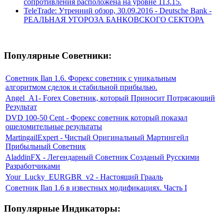
сопротивления расположена на уровне 113.15.
TeleTrade: Утренний обзор, 30.09.2016 - Deutsche Bank -
РЕАЛЬНАЯ УГОРОЗА БАНКОВСКОГО СЕКТОРА
Популярные Советники:
Советник Ilan 1.6. Форекс советник с уникальным
алгоритмом сделок и стабильной прибылью.
Angel_A1- Forex Советник, который Приносит Потрясающий
Результат
DVD 100-50 Cent - Форекс советник который показал
ошеломительные результаты
MartingailExpert - Чистый Оригинальный Мартингейл
Прибыльный Советник
AladdinFX - Легендарный Советник Созданый Русскими
Разработчиками
Your_Lucky_EURGBR_v2 - Настоящий Грааль
Советник Ilan 1.6 в известных модификациях. Часть I
Популярные Индикаторы: