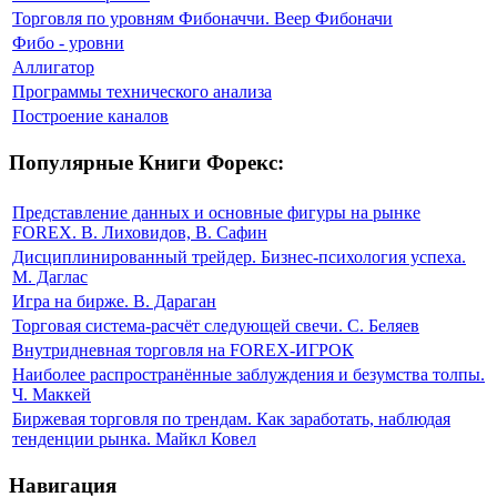
Торговля по уровням Фибоначчи. Веер Фибоначи
Фибо - уровни
Аллигатор
Программы технического анализа
Построение каналов
Популярные Книги Форекс:
Представление данных и основные фигуры на рынке
FOREX. В. Лиховидов, В. Сафин
Дисциплинированный трейдер. Бизнес-психология успеха.
М. Даглас
Игра на бирже. В. Дараган
Торговая система-расчёт следующей свечи. С. Беляев
Внутридневная торговля на FOREX-ИГРОК
Наиболее распространённые заблуждения и безумства толпы.
Ч. Маккей
Биржевая торговля по трендам. Как заработать, наблюдая
тенденции рынка. Майкл Ковел
Навигация