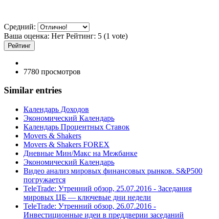
Средний:
Ваша оценка:
Нет
Рейтинг:
5
(
1
vote)
7780 просмотров
Similar entries
Календарь Доходов
Экономический Календарь
Календарь Процентных Ставок
Movers & Shakers
Movers & Shakers FOREX
Дневные Мин/Макс на Межбанке
Экономический Календарь
Видео анализ мировых финансовых рынков. S&P500
погружается
TeleTrade: Утренний обзор, 25.07.2016 - Заседания
мировых ЦБ — ключевые дни недели
TeleTrade: Утренний обзор, 26.07.2016 -
Инвестиционные идеи в преддверии заседаний