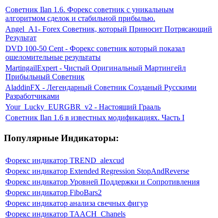
Советник Ilan 1.6. Форекс советник с уникальным
алгоритмом сделок и стабильной прибылью.
Angel_A1- Forex Советник, который Приносит Потрясающий
Результат
DVD 100-50 Cent - Форекс советник который показал
ошеломительные результаты
MartingailExpert - Чистый Оригинальный Мартингейл
Прибыльный Советник
AladdinFX - Легендарный Советник Созданый Русскими
Разработчиками
Your_Lucky_EURGBR_v2 - Настоящий Грааль
Советник Ilan 1.6 в известных модификациях. Часть I
Популярные Индикаторы:
Форекс индикатор TREND_alexcud
Форекс индикатор Extended Regression StopAndReverse
Форекс индикатор Уровней Поддержки и Сопротивления
Форекс индикатор FiboBars2
Форекс индикатор анализа свечных фигур
Форекс индикатор TAACH_Chanels