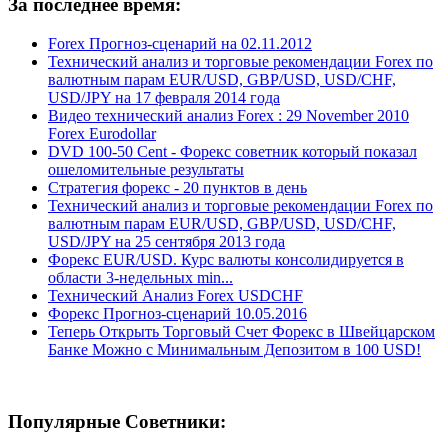
За последнее время:
Forex Прогноз-сценарий на 02.11.2012
Технический анализ и торговые рекомендации Forex по
валютным парам EUR/USD, GBP/USD, USD/CHF,
USD/JPY на 17 февраля 2014 года
Видео технический анализ Forex : 29 November 2010
Forex Eurodollar
DVD 100-50 Cent - Форекс советник который показал
ошеломительные результаты
Стратегия форекс - 20 пунктов в день
Технический анализ и торговые рекомендации Forex по
валютным парам EUR/USD, GBP/USD, USD/CHF,
USD/JPY на 25 сентября 2013 года
Форекс EUR/USD. Курс валюты консолидируется в
области 3-недельных min...
Технический Анализ Forex USDCHF
Форекс Прогноз-сценарий 10.05.2016
Теперь Открыть Торговый Счет Форекс в Швейцарском
Банке Можно с Минимальным Депозитом в 100 USD!
Популярные Советники: