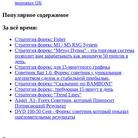
мировых ЦБ
Популярное содержимое
За всё время:
Стратегия форекс Fisher
Стратегия форекс M1 / M5 RSG System
Стратегия форекс “Метод Пуриа” - эта торговая система
позволит вам зарабатывать как минимум 50 пипсов в
день.
Стратегия форекс для 15-минутного графика
Советник Ilan 1.6. Форекс советник с уникальным
алгоритмом сделок и стабильной прибылью.
Стратегия форекс “Скальпинг по BAMBONI”
Стратегия форекс, требующая 15 минут в день
Стратегия форекс “Trend Lines”
Angel_A1- Forex Советник, который Приносит
Потрясающий Результат
DVD 100-50 Cent - Форекс советник который показал
ошеломительные результаты