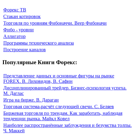
Форекс ТВ
Стакан котировок
Торговля по уровням Фибоначчи. Веер Фибоначи
Фибо - уровни
Аллигатор
Программы технического анализа
Построение каналов
Популярные Книги Форекс:
Представление данных и основные фигуры на рынке
FOREX. В. Лиховидов, В. Сафин
Дисциплинированный трейдер. Бизнес-психология успеха.
М. Даглас
Игра на бирже. В. Дараган
Торговая система-расчёт следующей свечи. С. Беляев
Биржевая торговля по трендам. Как заработать, наблюдая
тенденции рынка. Майкл Ковел
Наиболее распространённые заблуждения и безумства толпы.
Ч. Маккей