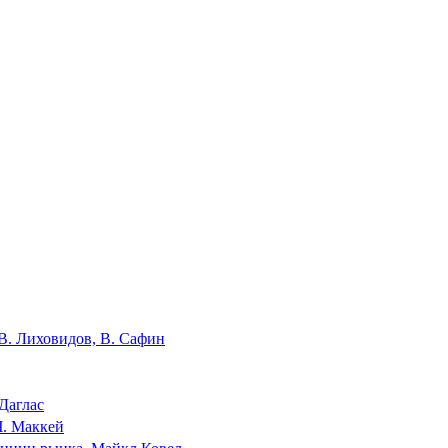
В. Лиховидов, В. Сафин
Даглас
Ч. Маккей