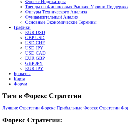
Форекс Индикаторы
Тренды на Финансовых Рынках. Уровни Поддержк
Фигуры Технического Анализа
Фундаментальный Анализ
Основные Экономические Термины
Графики
EUR USD
GBP USD
USD CHF
USD JPY
USD CAD
EUR GBP
GBP JPY
EUR JPY
Брокеры
Карта
Форум
Тэги в Форекс Стратегии
Лучшие Стратегии Форекс
Прибыльные Форекс Стратегии
Фор
Форекс Стратегии: