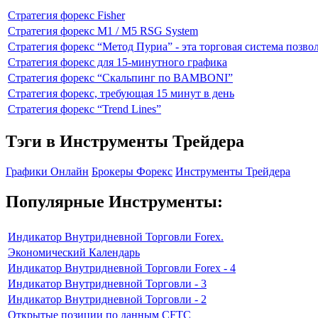
Стратегия форекс Fisher
Стратегия форекс M1 / M5 RSG System
Стратегия форекс “Метод Пуриа” - эта торговая система позво
Стратегия форекс для 15-минутного графика
Стратегия форекс “Скальпинг по BAMBONI”
Стратегия форекс, требующая 15 минут в день
Стратегия форекс “Trend Lines”
Тэги в Инструменты Трейдера
Графики Онлайн
Брокеры Форекс
Инструменты Трейдера
Популярные Инструменты:
Индикатор Внутридневной Торговли Forex.
Экономический Календарь
Индикатор Внутридневной Торговли Forex - 4
Индикатор Внутридневной Торговли - 3
Индикатор Внутридневной Торговли - 2
Открытые позиции по данным CFTC