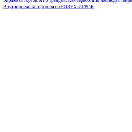
Биржевая торговля по трендам. Как заработать, наблюдая тен
Внутридневная торговля на FOREX-ИГРОК