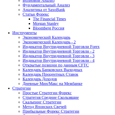
Волновой Анализ
Фундаментальный Анализ
Аналитика от SaxoBank
Статьи Форекс
The Financial Times
Morgan Stanley
Bloomberg Россия
Инструменты
Экономический Календарь
Экономический Календарь - 2
Индикатор Внутридневной Торговли Forex
Индикатор Внутридневной Торговли - 2
Индикатор Внутридневной Торговли - 3
Индикатор Внутридневной Торговли - 4
Открытые позиции по данным CFTC
Календарь Банковских Выходных
Календарь Процентных Ставок
Календарь Доходов
Дневные Мин/Макс на Межбанке
Стратегии
Простые Стратегии Форекс
Стратегия Средние Скользящие
Скальпинг Стратегии
Метод Японских Свечей
Прибыльные Форекс Стратегии