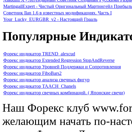
MartingailExpert - Чистый Оригинальный Мартингейл Прибыл
Советник Ilan 1.6 в известных модификациях. Часть I
Your_Lucky_EURGBR_v2 - Настоящий Грааль
Популярные Индикат
Форекс индикатор TREND_alexcud
Форекс индикатор Extended Regression StopAndReverse
Форекс индикатор Уровней Поддержки и Сопротивления
Форекс индикатор FiboBars2
Форекс индикатор анализа свечных фигур
Форекс индикатор TAACH_Chanels
Форекс индикатор свечных комбинаций. ( Японские свечи)
Наш Форекс клуб www.fore
желающим начать по-наст