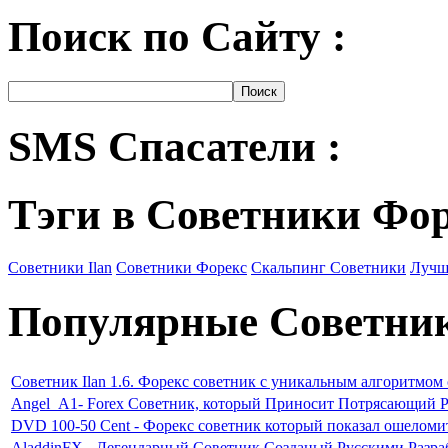
Поиск по Сайту :
SMS Спасатели :
Тэги в Советники Фо
Советники Ilan
Советники Форекс
Скальпинг Советники
Лучш
Популярные Советни
Советник Ilan 1.6. Форекс советник с уникальным алгоритмом
Angel_A1- Forex Советник, который Приносит Потрясающий Р
DVD 100-50 Cent - Форекс советник который показал ошеломи
AladdinFX - Легендарный Советник Созданый Русскими Разр