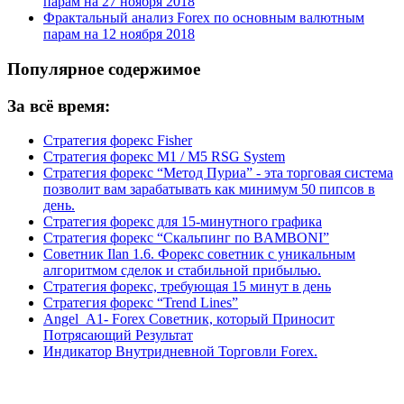
парам на 27 ноября 2018
Фрактальный анализ Forex по основным валютным
парам на 12 ноября 2018
Популярное содержимое
За всё время:
Стратегия форекс Fisher
Стратегия форекс M1 / M5 RSG System
Стратегия форекс “Метод Пуриа” - эта торговая система
позволит вам зарабатывать как минимум 50 пипсов в
день.
Стратегия форекс для 15-минутного графика
Стратегия форекс “Скальпинг по BAMBONI”
Советник Ilan 1.6. Форекс советник с уникальным
алгоритмом сделок и стабильной прибылью.
Стратегия форекс, требующая 15 минут в день
Стратегия форекс “Trend Lines”
Angel_A1- Forex Советник, который Приносит
Потрясающий Результат
Индикатор Внутридневной Торговли Forex.