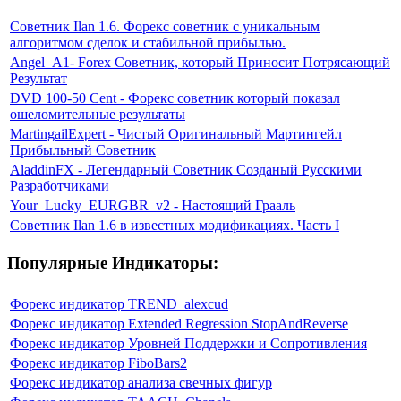
Советник Ilan 1.6. Форекс советник с уникальным
алгоритмом сделок и стабильной прибылью.
Angel_A1- Forex Советник, который Приносит Потрясающий
Результат
DVD 100-50 Cent - Форекс советник который показал
ошеломительные результаты
MartingailExpert - Чистый Оригинальный Мартингейл
Прибыльный Советник
AladdinFX - Легендарный Советник Созданый Русскими
Разработчиками
Your_Lucky_EURGBR_v2 - Настоящий Грааль
Советник Ilan 1.6 в известных модификациях. Часть I
Популярные Индикаторы:
Форекс индикатор TREND_alexcud
Форекс индикатор Extended Regression StopAndReverse
Форекс индикатор Уровней Поддержки и Сопротивления
Форекс индикатор FiboBars2
Форекс индикатор анализа свечных фигур