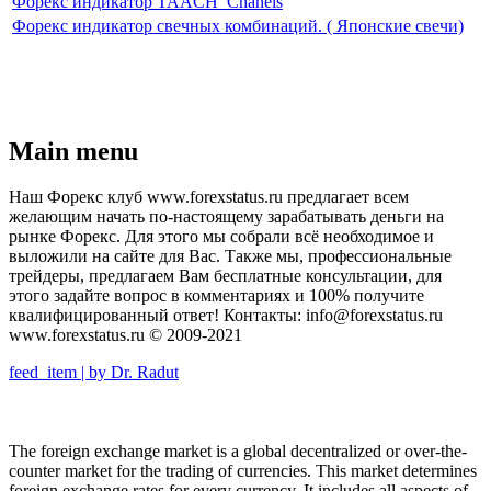
Форекс индикатор TAACH_Chanels
Форекс индикатор свечных комбинаций. ( Японские свечи)
Main menu
Наш Форекс клуб www.forexstatus.ru предлагает всем
желающим начать по-настоящему зарабатывать деньги на
рынке Форекс. Для этого мы собрали всё необходимое и
выложили на сайте для Вас. Также мы, профессиональные
трейдеры, предлагаем Вам бесплатные консультации, для
этого задайте вопрос в комментариях и 100% получите
квалифицированный ответ! Контакты: info@forexstatus.ru
www.forexstatus.ru © 2009-2021
feed_item | by Dr. Radut
The foreign exchange market is a global decentralized or over-the-
counter market for the trading of currencies. This market determines
foreign exchange rates for every currency. It includes all aspects of