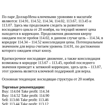
По паре Доллар/Иена ключевыми уровнями в масштабе
являются: 114.91, 114.52, 114.34, 114.02, 113.67, 113.45 и
113.07. Здесь мы продолжаем следить за развитием
восходящего цикла от 20 ноября, на текущий момент цена
находится в коррекции. Продолжения движения кверху
ожидаем после пробоя 114.02, в данном случае цель – 114.34, в
коридоре 114.34 – 114.52 консолидация цены. Потенциальным
значением для верха считаем уровень 114.91, по достижении
которого ожидаем откат книзу.
Краткосрочное нисходящее движение, а также консолидация
возможны в коридоре 113.67 – 113.45, пробой последнего
значения приведет к затяжной коррекции, здесь цель – 113.07,
этот уровень является ключевой поддержкой для верха.
Основная тенденция: восходящая структура от 20 ноября.
Торговые рекомендации:
Buy: 114.04 Take profit: 114.34
Buy: 114.52 Take profit: 114.90
Sell: 113.66 Take profit: 113.46
Sell: 113.44 Take profit: 113.12