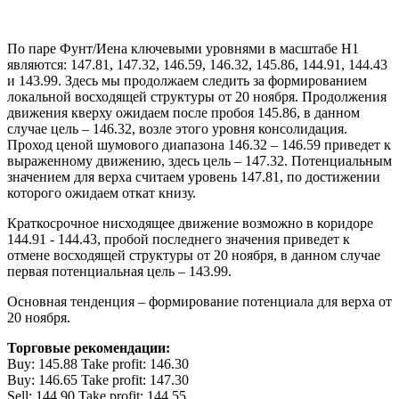
По паре Фунт/Иена ключевыми уровнями в масштабе Н1
являются: 147.81, 147.32, 146.59, 146.32, 145.86, 144.91, 144.43
и 143.99. Здесь мы продолжаем следить за формированием
локальной восходящей структуры от 20 ноября. Продолжения
движения кверху ожидаем после пробоя 145.86, в данном
случае цель – 146.32, возле этого уровня консолидация.
Проход ценой шумового диапазона 146.32 – 146.59 приведет к
выраженному движению, здесь цель – 147.32. Потенциальным
значением для верха считаем уровень 147.81, по достижении
которого ожидаем откат книзу.
Краткосрочное нисходящее движение возможно в коридоре
144.91 - 144.43, пробой последнего значения приведет к
отмене восходящей структуры от 20 ноября, в данном случае
первая потенциальная цель – 143.99.
Основная тенденция – формирование потенциала для верха от
20 ноября.
Торговые рекомендации:
Buy: 145.88 Take profit: 146.30
Buy: 146.65 Take profit: 147.30
Sell: 144.90 Take profit: 144.55