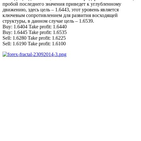
пробой последнего значения приведет к углубленному
движению, здесь цель – 1.6443, этот уровень является
ключевым сопротивлением для развития восходящей
структуры, в данном случае цель – 1.6539.
Buy: 1.6404 Take profit: 1.6440
Buy: 1.6445 Take profit: 1.6535
Sell: 1.6280 Take profit: 1.6225
Sell: 1.6190 Take profit: 1.6100