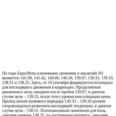
По паре Евро/Иена ключевыми уровнями в масштабе Н1
являются: 141.98, 141.42, 140.66, 140.26, 139.67, 139.33, 139.10,
138.51 и 138.25. Здесь, от 19 сентября формируется потенциал
для нисходящего движения в коррекции. Продолжения
движения к низу, ожидаем после пробоя 139.67, в данном
случае цель – 139.33, возле этого уровня консолидация цены.
Проход ценой шумового коридора 139.33 – 139.10 должен
сопровождаться развитием нисходящей тенденции, в данном
случае цель – 138.51. Потенциальным значением для низа,
считаем уровень 138.25, по достижении которого, ожидаем