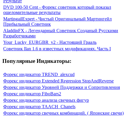
Результат
DVD 100-50 Cent - Форекс советник который показал
ошеломительные результаты
MartingailExpert - Чистый Оригинальный Мартингейл
Прибыльный Советник
AladdinFX - Легендарный Советник Созданый Русскими
Разработчиками
Your_Lucky_EURGBR_v2 - Настоящий Грааль
Советник Ilan 1.6 в известных модификациях. Часть I
Популярные Индикаторы:
Форекс индикатор TREND_alexcud
Форекс индикатор Extended Regression StopAndReverse
Форекс индикатор Уровней Поддержки и Сопротивления
Форекс индикатор FiboBars2
Форекс индикатор анализа свечных фигур
Форекс индикатор TAACH_Chanels
Форекс индикатор свечных комбинаций. ( Японские свечи)