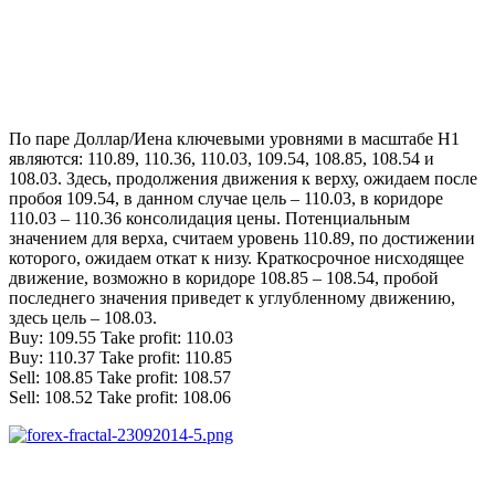
По паре Доллар/Иена ключевыми уровнями в масштабе Н1
являются: 110.89, 110.36, 110.03, 109.54, 108.85, 108.54 и
108.03. Здесь, продолжения движения к верху, ожидаем после
пробоя 109.54, в данном случае цель – 110.03, в коридоре
110.03 – 110.36 консолидация цены. Потенциальным
значением для верха, считаем уровень 110.89, по достижении
которого, ожидаем откат к низу. Краткосрочное нисходящее
движение, возможно в коридоре 108.85 – 108.54, пробой
последнего значения приведет к углубленному движению,
здесь цель – 108.03.
Buy: 109.55 Take profit: 110.03
Buy: 110.37 Take profit: 110.85
Sell: 108.85 Take profit: 108.57
Sell: 108.52 Take profit: 108.06