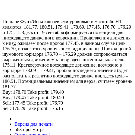
По паре Фунт/Иена ключевыми уровнями в масштабе Н1
являются: 181.77, 180.51, 179.41, 178.69, 177.45, 176.70, 176.29
и 175.11. Здесь от 19 сентября формируется потенциал для
нисходящего движения в коррекции. Продолжения движения
к низу, ожидаем после пробоя 177.45, в данном случае цель –
176.70, возле этого уровня консолидация цены. Проход ценой
шумового коридора 176.70 – 176.29 должен сопровождаться
выраженным движением к низу, здесь потенциальная цель –
175.11. Краткосрочное восходящее движение, возможно в
коридоре 178.69 – 179.41, пробой последнего значения будет
располагать к развитию восходящего движения, здесь цель –
180.51. Потенциальным значением для верха, считаем уровень
181.77.
Buy: 178.70 Take profit: 179.40
Buy: 179.45 Take profit: 180.50
Sell: 177.45 Take profit: 176.70
Sell: 176.29 Take profit: 175.15
Версия для печати
563 просмотра
Отправить e-mail