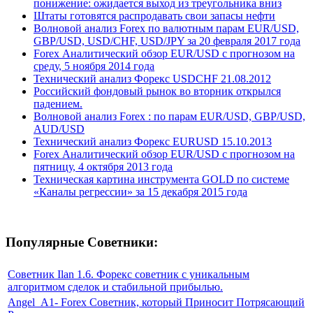
понижение: ожидается выход из треугольника вниз
Штаты готовятся распродавать свои запасы нефти
Волновой анализ Forex по валютным парам EUR/USD,
GBP/USD, USD/CHF, USD/JPY за 20 февраля 2017 года
Forex Аналитический обзор EUR/USD с прогнозом на
среду, 5 ноября 2014 года
Технический анализ Форекс USDCHF 21.08.2012
Российский фондовый рынок во вторник открылся
падением.
Волновой анализ Forex : по парам EUR/USD, GBP/USD,
AUD/USD
Технический анализ Форекс EURUSD 15.10.2013
Forex Аналитический обзор EUR/USD с прогнозом на
пятницу, 4 октября 2013 года
Техническая картина инструмента GOLD по системе
«Каналы регрессии» за 15 декабря 2015 года
Популярные Советники:
Советник Ilan 1.6. Форекс советник с уникальным
алгоритмом сделок и стабильной прибылью.
Angel_A1- Forex Советник, который Приносит Потрясающий