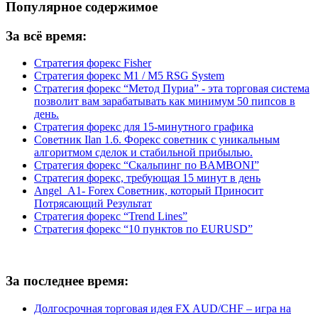
Популярное содержимое
За всё время:
Стратегия форекс Fisher
Стратегия форекс M1 / M5 RSG System
Стратегия форекс “Метод Пуриа” - эта торговая система
позволит вам зарабатывать как минимум 50 пипсов в
день.
Стратегия форекс для 15-минутного графика
Советник Ilan 1.6. Форекс советник с уникальным
алгоритмом сделок и стабильной прибылью.
Стратегия форекс “Скальпинг по BAMBONI”
Стратегия форекс, требующая 15 минут в день
Angel_A1- Forex Советник, который Приносит
Потрясающий Результат
Стратегия форекс “Trend Lines”
Стратегия форекс “10 пунктов по EURUSD”
За последнее время:
Долгосрочная торговая идея FX AUD/CHF – игра на